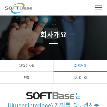
회사개요
CEO 인사말
회사개요
연혁
오시는 길
는
UI(user Interface) 개발툴 솔루션전문